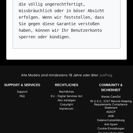
die völlig ungerechtfertigt, 
missbräuchlich oder in böser Absicht 
erfolgen. Wenn wir feststellen, dass 
Sie gegen diese Garantie verstoßen 
haben, können wir Ihr Benutzerkonto 
Alle Models sind mindestens 18 Jahre oder älter
JusProg
SUPPORT & SERVICES
RECHTLICHES
COMMUNITY &
SICHERHEIT
Support
Rechtliches
FAQ
EU - Digital Services Act
Werde CamGirl
Abo kündigen
18 U.S.C. 2257 Record-Keeping
Requirements Compliance
Copyright
Statement
Impressum
ASACP
AGB
Datenschutzerklärung
Anti-Spam
Cookie-Einstellungen
Do not sell my data