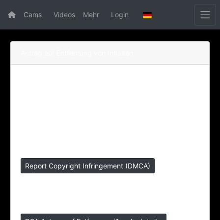
Cams
Videos
Mehr
Login
Antrag auf Entfernung von Inhalten
Mit diesem Formular können Sie illegale oder
unzulässige Inhalte melden, bitte beachten Sie, dass
wir für bestimmte rechtliche Sachverhalte
unterschiedliche Formulare bereitstellen.
Sie können das Formular verwenden, wenn Sie einen
Verstoß gegen Copyright gemäß DMCA anzeigen
möchten:
Report Copyright Infringement (DMCA)
Wenn Sie Sich in der EU befinden und Content als
illegal in Ihrem EU-Mitgliedsstaat oder der EU melden
möchten, verwenden Sie bitte den folgenden Link: