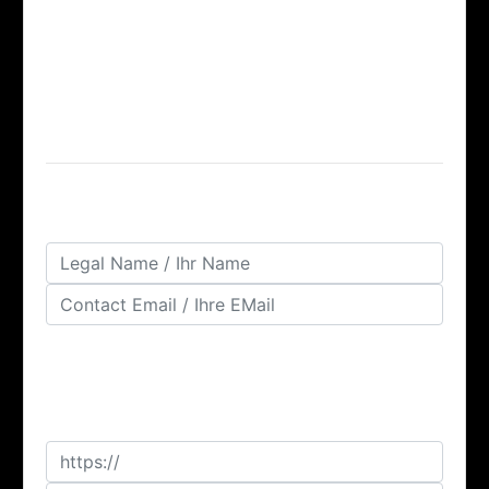
Streitigkeiten über die Zustimmung nicht intern gelöst
werden können, können solche Streitigkeiten an eine
neutrale Schlichtungsstelle weitergeleitet werden.
Sobald eine Maßnahme ergriffen wurde oder wenn
weitere Informationen von Ihnen benötigt werden,
werden wir Sie per E-Mail kontaktieren.
Required Information / Benötigte
Informationen
URL(s) of the Content you Wish
to Report / Betroffene URL(s):