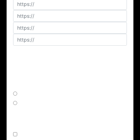
Are you depicted in this
content? / Werden Sie in diesen
Inhalten abgebildet?
Yes/Ja
No/Nein
Issue(s) / Art des Verstoßes:
Abusive or illegal Content / Beleidigender oder